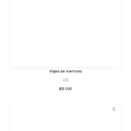
Viajes de memoria
AÑADIR AL CARRITO
CD
$
10.000