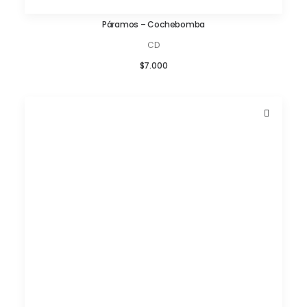
Páramos – Cochebomba
AÑADIR AL CARRITO
CD
$
7.000