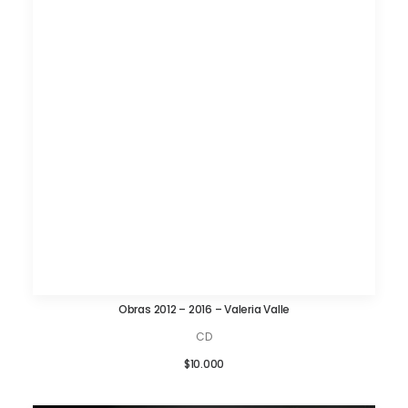
Obras 2012 – 2016 – Valeria Valle
AÑADIR AL CARRITO
CD
$
10.000