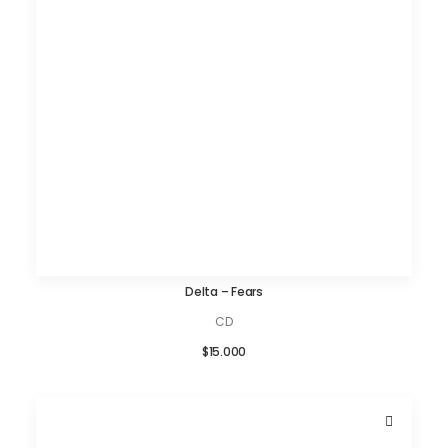
Delta – Fears
AÑADIR AL CARRITO
CD
$
15.000