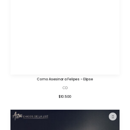
Como Asesinar a Felipes – Elipse
AÑADIR AL CARRITO
CD
$
10.500