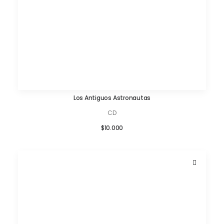
Los Antiguos Astronautas
AÑADIR AL CARRITO
CD
$
10.000