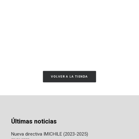
Como Asesinar a Felipes – Como Asesinar a Felipes
AÑADIR AL CARRITO
CD
$
10.500
VOLVER A LA TIENDA
Últimas noticias
Nueva directiva IMICHILE (2023-2025)