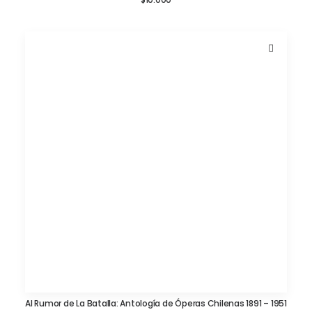
Al Rumor de La Batalla: Antología de Óperas Chilenas 1891 – 1951
AÑADIR AL CARRITO