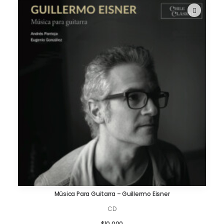
Música Para Guitarra – Guillermo Eisner
AÑADIR AL CARRITO
CD
$
10.000