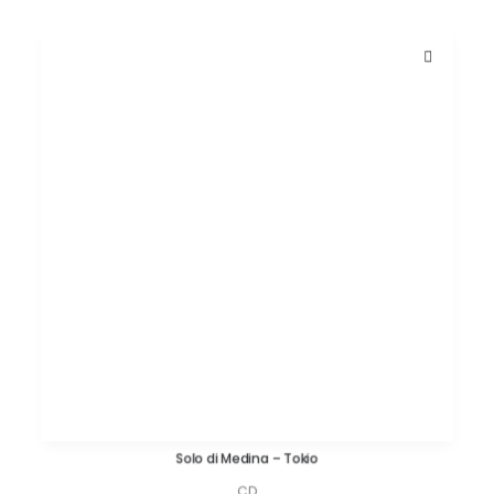
Solo di Medina – Tokio
AÑADIR AL CARRITO
CD