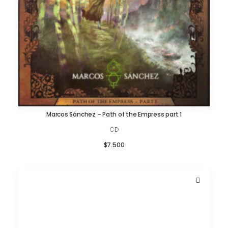
Marcos Sánchez – Path of the Empress part 1
AÑADIR AL CARRITO
CD
$
7.500