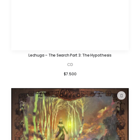
Lechuga – The Search Part 3: The Hypothesis
AÑADIR AL CARRITO
CD
$
7.500