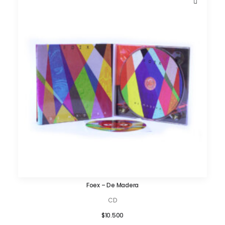
Foex – De Madera
AÑADIR AL CARRITO
CD
$
10.500