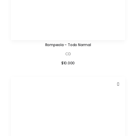
Rompeola – Todo Normal
AÑADIR AL CARRITO
CD
$
10.000