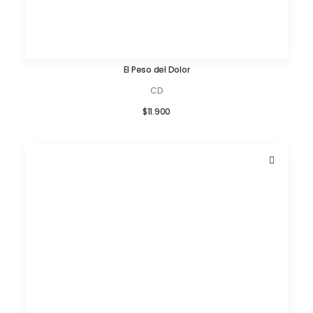
El Peso del Dolor
AÑADIR AL CARRITO
CD
$
11.900