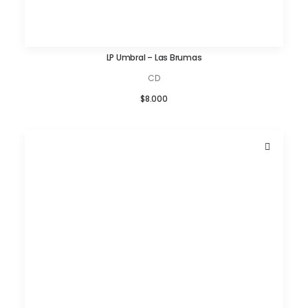
LP Umbral – Las Brumas
AÑADIR AL CARRITO
CD
$
8.000