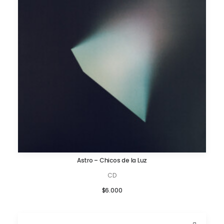
Astro – Chicos de la Luz
AÑADIR AL CARRITO
CD
$
6.000