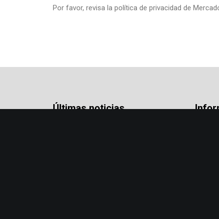
Por favor, revisa la
política de privacidad de Merca
Últimas noticias
Info
Nueva directiva IMICHILE (2023-2025)
¿Qué
29/06/2023
Soci
IMICHILE vuelve con su programa de
Únet
formación ConocIMIento
Cont
28/04/2023
Doc
Tien