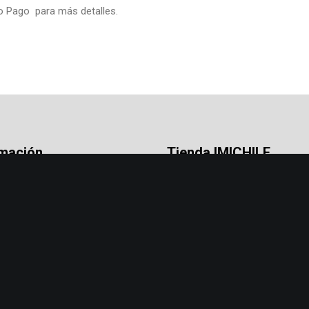
do Pago
para más detalles.
rmación
Tienda IMICHILE
 es IMICHILE?
Registrarse
os
Mi Cuenta
e
Carro de Compra
acto
Lista de Deseos
umentos
Política de Privacidad
da
Términos y Condiciones