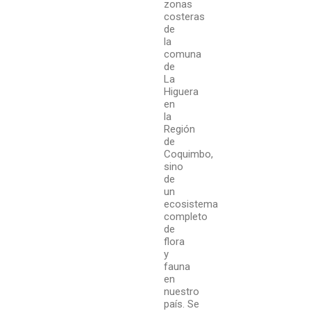
zonas
costeras
de
la
comuna
de
La
Higuera
en
la
Región
de
Coquimbo,
sino
de
un
ecosistema
completo
de
flora
y
fauna
en
nuestro
país. Se