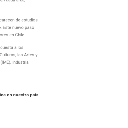
 en cada área,
 carecen de estudios
o. Este nuevo paso
ores en Chile.
ncuesta a los
Culturas, las Artes y
(IME), Industria
ica en nuestro país.