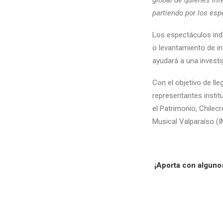
global de quienes int
partiendo por los esp
Los espectáculos inde
o levantamiento de i
ayudará a una investi
Con el objetivo de l
representantes institu
el Patrimonio, Chilecr
Musical Valparaíso (I
¡Aporta con algunos