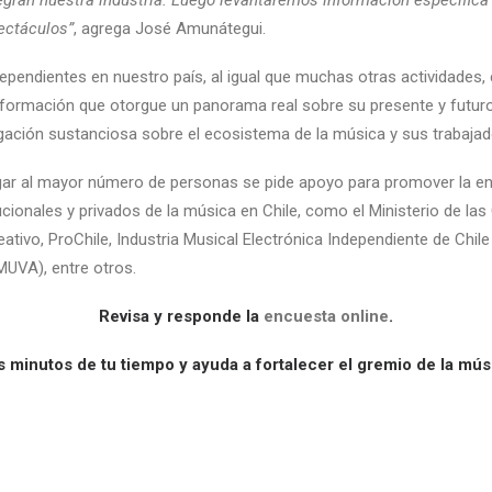
egran nuestra industria. Luego levantaremos información específica
ectáculos”
, agrega José Amunátegui.
pendientes en nuestro país, al igual que muchas otras actividades,
nformación que otorgue un panorama real sobre su presente y futur
gación sustanciosa sobre el ecosistema de la música y sus trabajad
legar al mayor número de personas se pide apoyo para promover la e
cionales y privados de la música en Chile, como el Ministerio de las 
eativo, ProChile, Industria Musical Electrónica Independiente de Chile 
MUVA), entre otros.
Revisa y responde la
encuesta online
.
 minutos de tu tiempo y ayuda a fortalecer el gremio de la mús