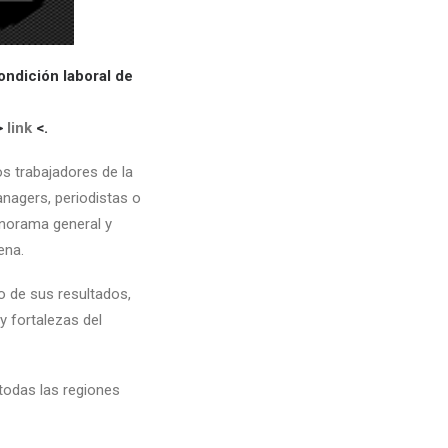
ondición laboral de
>
link
<.
os trabajadores de la
anagers, periodistas o
anorama general y
ena.
o de sus resultados,
 y fortalezas del
 todas las regiones