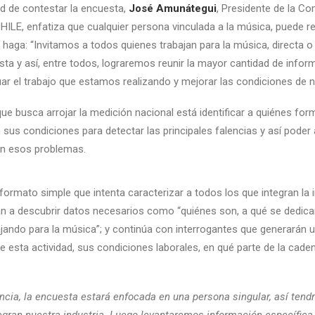
ad de contestar la encuesta,
José Amunátegui
, Presidente de la Co
ILE, enfatiza que cualquier persona vinculada a la música, puede r
 haga: “Invitamos a todos quienes trabajan para la música, directa o
ta y así, entre todos, lograremos reunir la mayor cantidad de infor
r el trabajo que estamos realizando y mejorar las condiciones de n
que busca arrojar la medición nacional está identificar a quiénes for
 sus condiciones para detectar las principales falencias y así poder 
en esos problemas.
formato simple que intenta caracterizar a todos los que integran la i
n a descubrir datos necesarios como “quiénes son, a qué se dedican
ajando para la música”; y continúa con interrogantes que generarán 
de esta actividad, sus condiciones laborales, en qué parte de la cade
ancia, la encuesta estará enfocada en una persona singular, así te