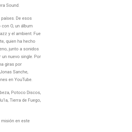
era Sound
.
 países. De esos
o con O, un álbum
jazz y el ambient. Fue
te, quien ha hecho
leno, junto a sonidos
 un nuevo single. Por
ma giras por
, Jonas Sanche,
iones en YouTube.
beza
,
Potoco Discos
,
u1a
,
Tierra de Fuego
,
a misión en este