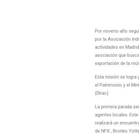
Por noveno año seguid
por la Asociación Ind
actividades en Madrid
asociación que busca
exportación de la mús
Esta misión se logra g
el Patrimonio y el Mi
(Dirac)
.
La primera parada ser
agentes locales. Este
realizará un encuentr
de
NFX
,
Bronko Yott