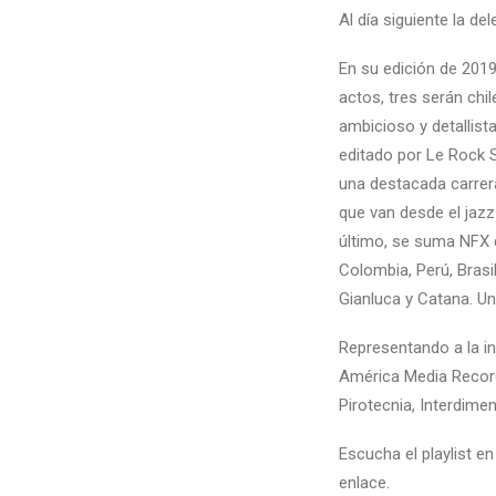
Al día siguiente la de
En su edición de 201
actos, tres serán chi
ambicioso y detallista
editado por Le Rock S
una destacada carrera
que van desde el jazz
último, se suma NFX q
Colombia, Perú, Bras
Gianluca y Catana. Un
Representando a la in
América Media Reco
Pirotecnia
,
Interdimen
Escucha el playlist e
enlace
.