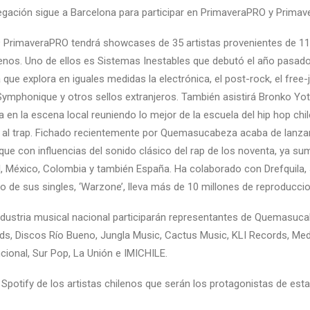
legación sigue a Barcelona para participar en
PrimaveraPRO
y
Primav
9 PrimaveraPRO tendrá showcases de 35 artistas provenientes de 11
lenos. Uno de ellos es Sistemas Inestables que debutó el año pasad
 que explora en iguales medidas la electrónica, el post-rock, el free-
ymphonique y otros sellos extranjeros. También asistirá Bronko Yot
 en la escena local reuniendo lo mejor de la escuela del hip hop chi
 al trap. Fichado recientemente por
Quemasucabeza
acaba de lanzar
ue con influencias del sonido clásico del rap de los noventa, ya su
il, México, Colombia y también España. Ha colaborado con Drefquila
o de sus singles, ‘Warzone’, lleva más de 10 millones de reproducc
dustria musical nacional participarán representantes de
Quemasuca
rds
,
Discos Río Bueno
,
Jungla Music
,
Cactus Music
,
KLI Records
,
Med
cional
,
Sur Pop
,
La Unión
e IMICHILE.
n Spotify de los artistas chilenos que serán los protagonistas de est