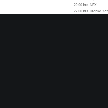
20.00 hrs. NFX
22.00 hrs. Bronko Yot
NIGHT PRO (PÀRC DEL
22.30 hrs. Sistemas I
PREV