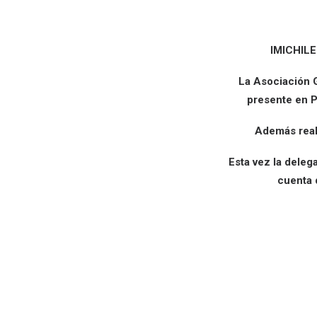
IMICHIL
La Asociación G
presente en P
Además real
Esta vez la deleg
cuenta 